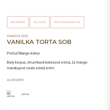
BEZ FARBÍV
BEZ ÉČOK
BEZ KONZERVANTOV
VIANOCE 2025
VANILKA TORTA SOB
Príchuť Mango-kokos
Biely korpus, chrumkavá kokosová vrstva, 2x mango-
marakujové coulis a biely krém.
ALERGÉNY
LEPOK