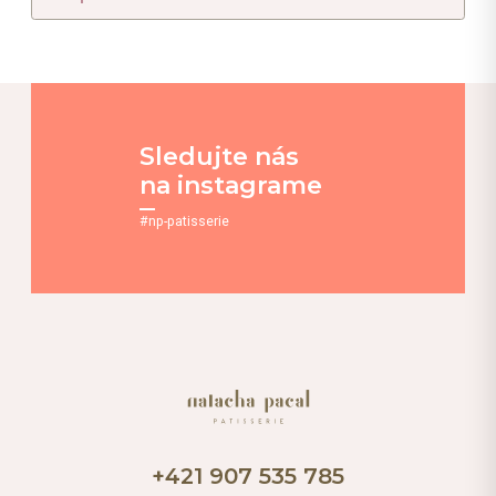
Sledujte nás
na instagrame
#np-patisserie
+421 907 535 785