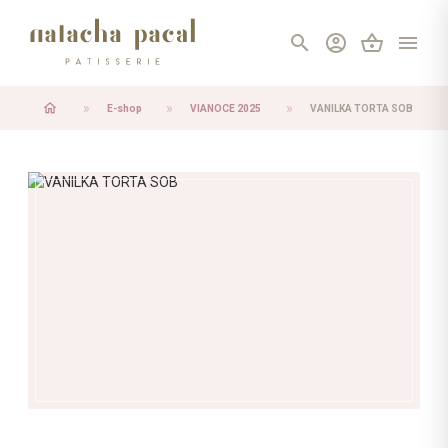
search
account_circle
shopping_basket
menu
home
E-shop
VIANOCE 2025
VANILKA TORTA SOB